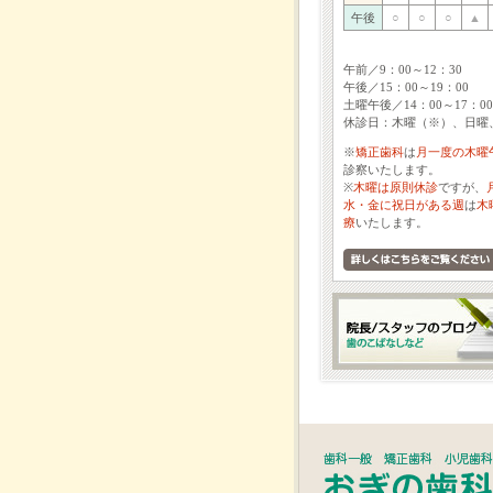
午後
○
○
○
▲
午前／9：00～12：30
午後／15：00～19：00
土曜午後／14：00～17：00
休診日：木曜（※）、日曜
※
矯正歯科
は
月一度の木曜
診察いたします。
※
木曜は原則休診
ですが、
水・金に祝日がある週
は
木
療
いたします。