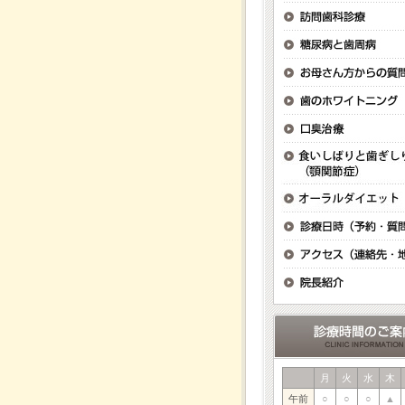
月
火
水
木
午前
○
○
○
▲