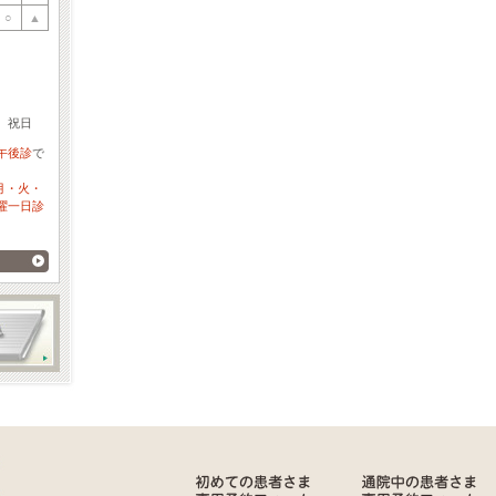
○
▲
、祝日
午後診
で
月・火・
曜一日診