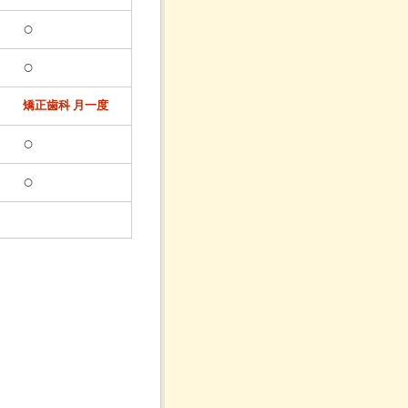
○
7時
○
7時
7時
矯正歯科 月一度
○
7時
○