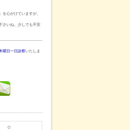
」を心がけていますが、
。
下さいね。少しでも不安
木曜日一日診察
いたしま
○
7時