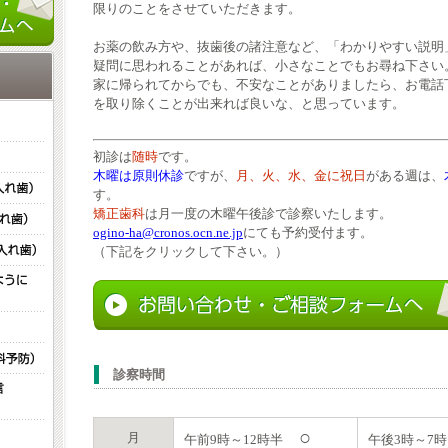
限りのことをさせていただきます。
お薬の飲み方や、抜歯後の諸注意など、「わかりやすい説明
疑問に思われることがあれば、小さなことでもお尋ね下さい
家に帰られてからでも、不安なことがありましたら、お電話
を取り除くことが出来れば良いな、と思っています。
初診は
随時
です。
木曜は原則休診
ですが、
月、火、水、金に祝日
がある週は、
す。
矯正歯科
は月一度の木曜午後診で診察いたします。
ogino-ha@cronos.ocn.ne.jp
にても予約受付ます。
（下記をクリックして下さい。）
診察時間
○
月
午前9時～12時半
午後3時～