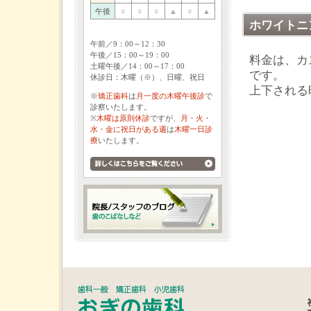
午後
○
○
○
▲
○
▲
ホワイトニ
午前／9：00～12：30
午後／15：00～19：00
料金は、カ
土曜午後／14：00～17：00
です。
休診日：木曜（※）、日曜、祝日
上下される時
※
矯正歯科
は
月一度の木曜午後診
で
診察いたします。
※
木曜は原則休診
ですが、
月・火・
水・金に祝日がある週
は
木曜一日診
療
いたします。