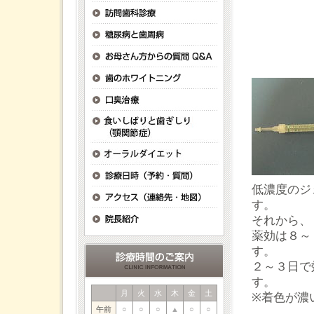
低濃度のジ
す。
それから、
薬効は８～
す。
２～３日で
す。
月
火
水
木
金
土
※着色が濃
午前
○
○
○
▲
○
○