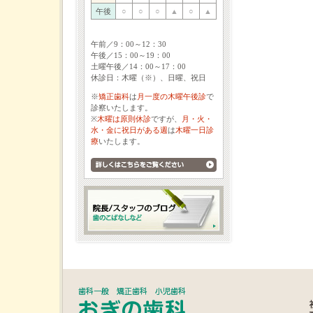
午後
○
○
○
▲
○
▲
午前／9：00～12：30
午後／15：00～19：00
土曜午後／14：00～17：00
休診日：木曜（※）、日曜、祝日
※
矯正歯科
は
月一度の木曜午後診
で
診察いたします。
※
木曜は原則休診
ですが、
月・火・
水・金に祝日がある週
は
木曜一日診
療
いたします。