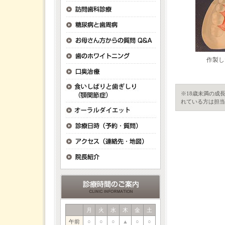
作製し
※18歳未満の成
れている方は担当
月
火
水
木
金
土
午前
○
○
○
▲
○
○