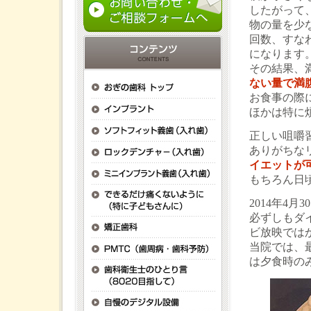
したがって
物の量を少
回数、すな
になります
その結果、
ない量で満
お食事の際
ほかは特に
正しい咀嚼
ありがちな
イエットが
もちろん日
2014年4
必ずしもダ
ビ放映では
当院では、
は夕食時の